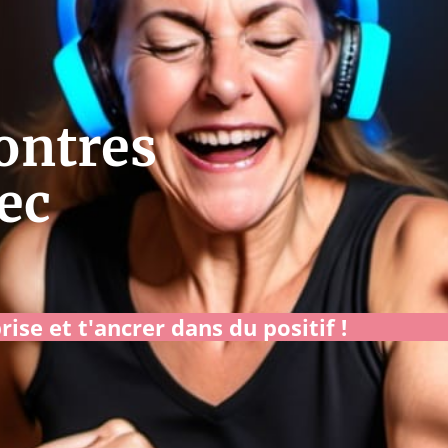
ontres
ec
rise et t'ancrer dans du positif !