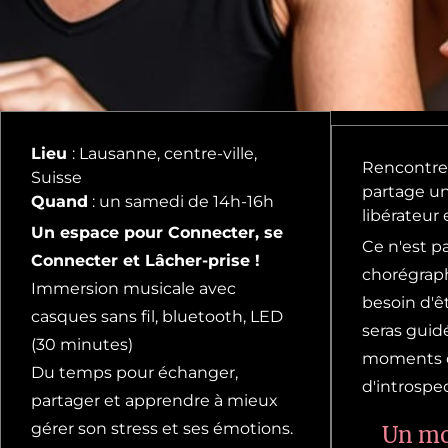
Lieu
: Lausanne, centre-ville,
Rencontre
Suisse
partage u
Quand
: un samedi de 14h-16h
libérateur 
Un espace pour Connecter, se
Ce n'est pa
Connecter et Lâcher-prise !
chorégraph
Immersion musicale avec
besoin d'ê
casques sans fil, bluetooth, LED
seras guid
(30 minutes)
moments d
Du temps pour échanger,
d'introspec
partager et apprendre à mieux
gérer son stress et ses émotions.
Un m