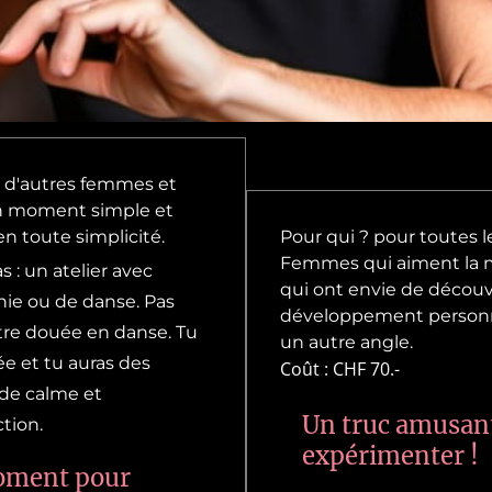
 d'autres femmes et
n moment simple et
en toute simplicité.
Pour qui ? pour toutes l
Femmes qui aiment la 
s : un atelier avec
qui ont envie de découvr
ie ou de danse. Pas
développement personn
tre douée en danse. Tu
un autre angle.
ée et tu auras des
Coût : CHF 70.-
e calme et
Un truc amusan
tion.
expérimenter !
oment pour