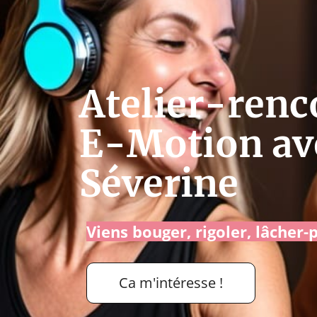
Atelier-renc
E-Motion av
Séverine
Viens bouger, rigoler, lâcher-p
Ca m'intéresse !